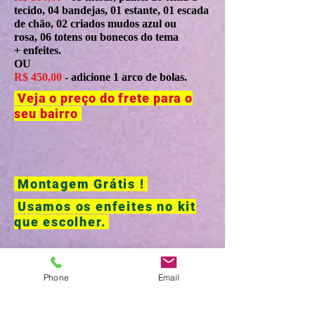
tecido, 04 bandejas, 01 estante, 01 escada
de chão, 02 criados mudos azul ou
rosa, 06 totens ou bonecos do tema
+ enfeites.
OU
R$ 450,00
- adicione 1 arco de bolas.
Veja o preço do frete para o
seu bairro
Montagem Grátis !
Usamos os enfeites no kit
que escolher.
Fazemos painel de bolas com o nome
(consulte o preço na central de
Phone
Email
atendimento).
* Formas de Pagamento: