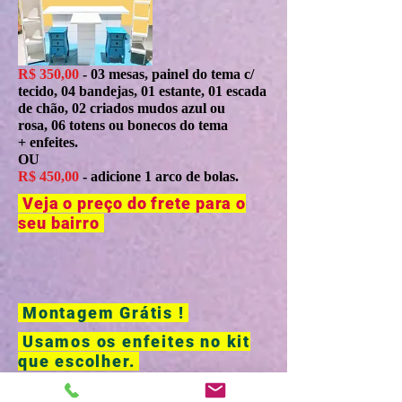
R$ 350,00
- 03 mesas, painel do tema c/
tecido, 04 bandejas, 01 estante, 01 escada
de chão, 02 criados mudos azul ou
rosa, 06 totens ou bonecos do tema
+ enfeites.
OU
R$ 450,00
- adicione 1 arco de bolas.
Veja o preço do frete para o
seu bairro
Montagem Grátis !
Usamos os enfeites no kit
que escolher.